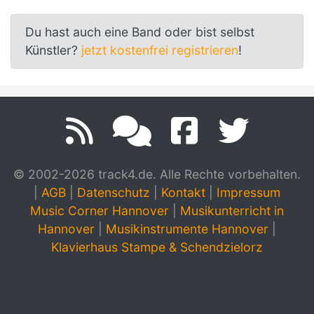
Du hast auch eine Band oder bist selbst
Künstler?
jetzt kostenfrei registrieren
!
© 2002-2026 track4.de. Alle Rechte vorbehalten.
|
AGB
|
Datenschutz
|
Kontakt
|
Impressum
Music Corner Hannover
|
Musikunterricht in
Hannover
|
Musikinstrumente Hannover
|
Klavierhaus Stampe & Schendzielorz