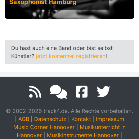
Saxophonist Hamburg
Du hast auch eine Band oder bist selbst
Künstler?
jetzt kostenfrei registrieren
!
© 2002-2026 track4.de. Alle Rechte vorbehalten.
|
AGB
|
Datenschutz
|
Kontakt
|
Impressum
Music Corner Hannover
|
Musikunterricht in
Hannover
|
Musikinstrumente Hannover
|