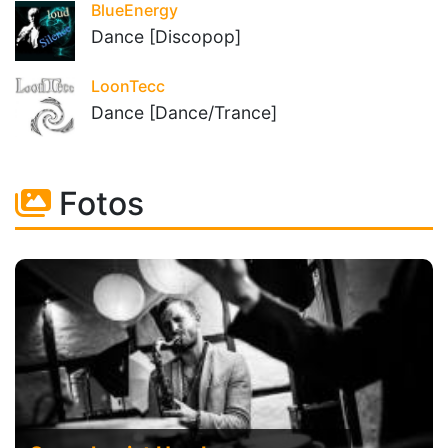
BlueEnergy
Dance [Discopop]
LoonTecc
Dance [Dance/Trance]
Fotos