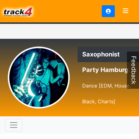
Saxophonist
Feedback
Party Hamburg
Dance [EDM, House,
Black, Charts]