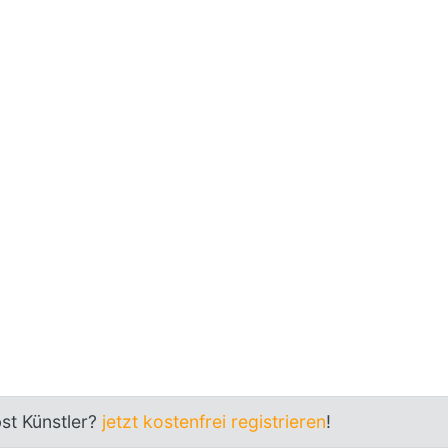
bst Künstler?
jetzt kostenfrei registrieren
!