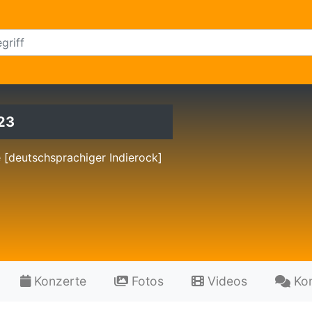
23
e [deutschsprachiger Indierock]
Konzerte
Fotos
Videos
Ko