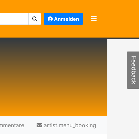
Anmelden
Feedback
mmentare
artist.menu_booking