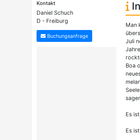
Kontakt
In
Daniel Schuch
D - Freiburg
Man k
übers
Buchungsanfrage
Juli 
Jahre
rockt
Boa o
neues
melan
Seele
sage
Es is
Es is