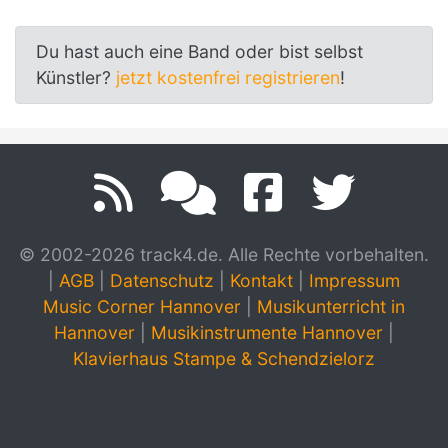
Du hast auch eine Band oder bist selbst
Künstler?
jetzt kostenfrei registrieren
!
© 2002-2026 track4.de. Alle Rechte vorbehalten.
|
AGB
|
Datenschutz
|
Kontakt
|
Impressum
Music Corner Hannover
|
Musikunterricht in
Hannover
|
Musikinstrumente Hannover
|
Klavierhaus Stampe & Schendzielorz