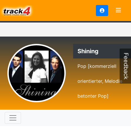
Shining
Feedback
Pop [kommerziell
orientierter, Melodie
betonter Pop]