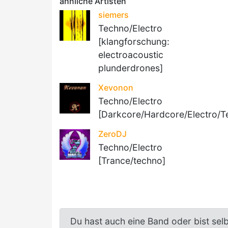
ähnliche Artisten
siemers
Techno/Electro
[klangforschung:
electroacoustic
plunderdrones]
Xevonon
Techno/Electro
[Darkcore/Hardcore/Electro/
ZeroDJ
Techno/Electro
[Trance/techno]
Du hast auch eine Band oder bist sel