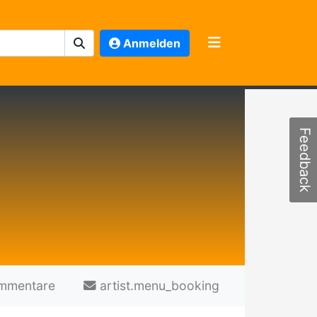
Anmelden
Feedback
mmentare
artist.menu_booking