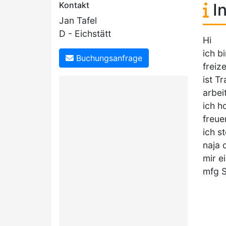
Kontakt
In
Jan Tafel
D - Eichstätt
Hi
ich b
Buchungsanfrage
freiz
ist T
arbei
ich h
freue
ich s
naja 
mir e
mfg 