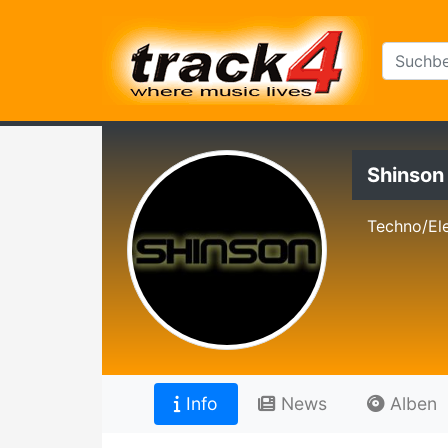
Shinson
Techno/Ele
Info
News
Alben