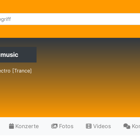
 music
ctro [Trance]
Konzerte
Fotos
Videos
Ko