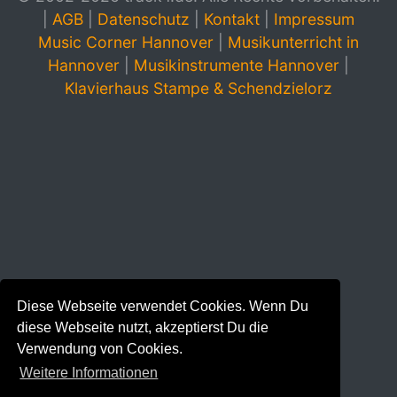
|
AGB
|
Datenschutz
|
Kontakt
|
Impressum
Music Corner Hannover
|
Musikunterricht in
Hannover
|
Musikinstrumente Hannover
|
Klavierhaus Stampe & Schendzielorz
Diese Webseite verwendet Cookies. Wenn Du
diese Webseite nutzt, akzeptierst Du die
Verwendung von Cookies.
Weitere Informationen