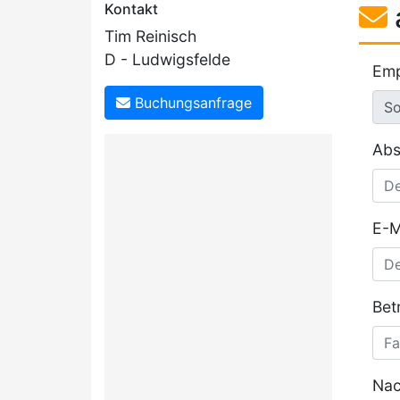
Kontakt
Tim Reinisch
D - Ludwigsfelde
Emp
Buchungsanfrage
Abs
E-M
Betr
Nac