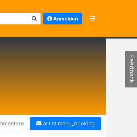
Anmelden
Feedback
mmentare
artist.menu_booking