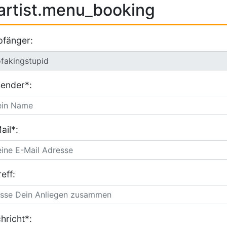
artist.menu_booking
fänger:
ender*:
ail*:
eff:
hricht*: