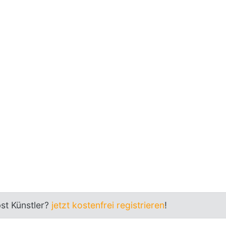
bst Künstler?
jetzt kostenfrei registrieren
!