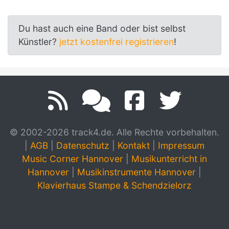
Du hast auch eine Band oder bist selbst
Künstler?
jetzt kostenfrei registrieren
!
© 2002-2026 track4.de. Alle Rechte vorbehalten.
|
AGB
|
Datenschutz
|
Kontakt
|
Impressum
Music Corner Hannover
|
Musikunterricht in
Hannover
|
Musikinstrumente Hannover
|
Klavierhaus Stampe & Schendzielorz