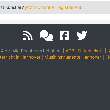
bst Künstler?
jetzt kostenfrei registrieren
!
.de. Alle Rechte vorbehalten.
|
AGB
|
Datenschutz
|
K
terricht in Hannover
|
Musikinstrumente Hannover
|
Kl