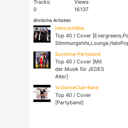
Tracks:
Views:
0
16.137
ähnliche Artisten
HerzLichtBea
Top 40 / Cover [Evergreens,Pa
Stimmungshits,Lounge,ItaloPop
Sunshine-Partyband
Top 40 / Cover [Mit
der Musik für JEDES
Alter]
1a DanceClub-Band
Top 40 / Cover
[Partyband]