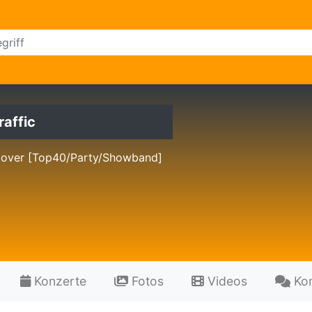
raffic
Cover [Top40/Party/Showband]
Konzerte
Fotos
Videos
Ko