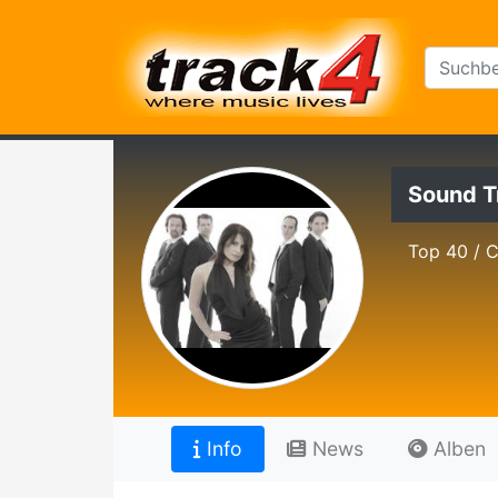
Sound T
Top 40 / 
Info
News
Alben