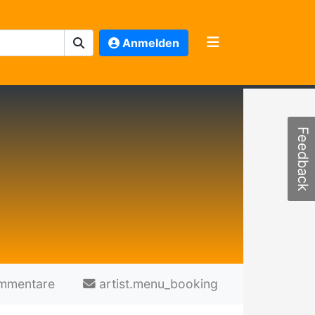
Anmelden
Feedback
mmentare
artist.menu_booking