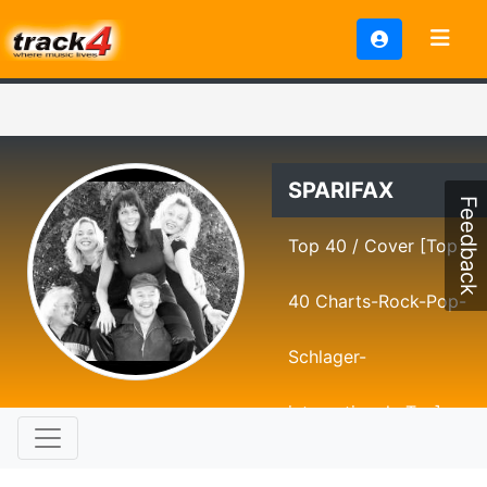
SPARIFAX
Feedback
Top 40 / Cover [Top
40 Charts-Rock-Pop-
Schlager-
internationale Tan]