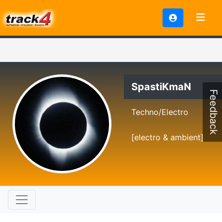
SpastiKmaN
Feedback
Techno/Electro
[electro & ambient]