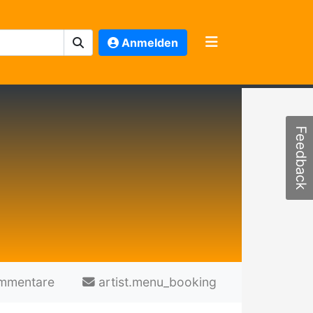
Anmelden
Feedback
mmentare
artist.menu_booking