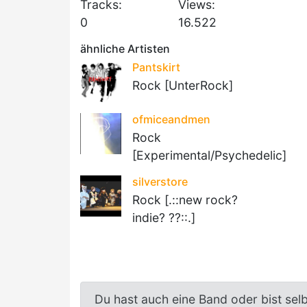
Tracks:
Views:
0
16.522
ähnliche Artisten
Pantskirt
Rock [UnterRock]
ofmiceandmen
Rock
[Experimental/Psychedelic]
silverstore
Rock [.::new rock?
indie? ??::.]
Du hast auch eine Band oder bist sel