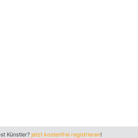
bst Künstler?
jetzt kostenfrei registrieren
!