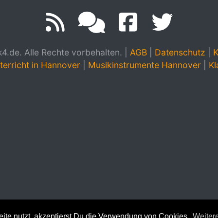
.de. Alle Rechte vorbehalten.
|
AGB
|
Datenschutz
|
K
terricht in Hannover
|
Musikinstrumente Hannover
|
Kl
te nutzt, akzeptierst Du die Verwendung von Cookies.
Weitere