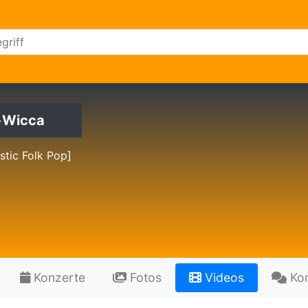
+Wicca
stic Folk Pop]
Konzerte
Fotos
Videos
Ko