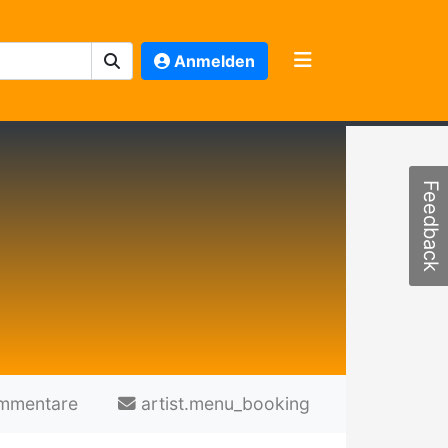
Anmelden
Feedback
mmentare
artist.menu_booking