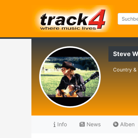
Steve W
Country &
Info
News
Alben