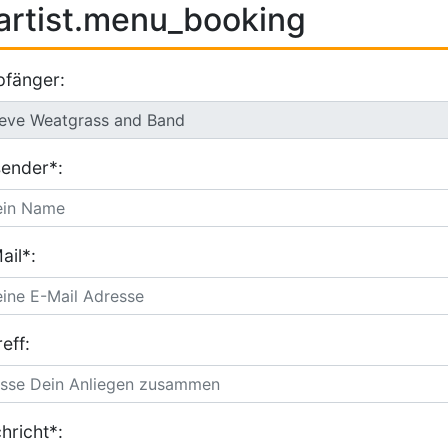
artist.menu_booking
fänger:
ender*:
ail*:
eff:
hricht*: