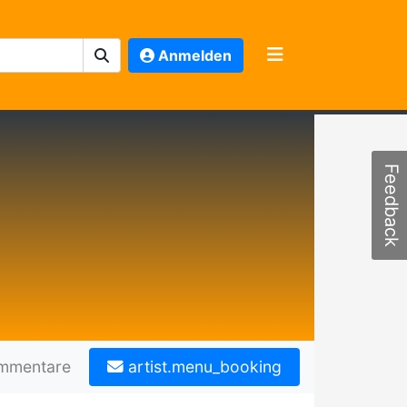
Anmelden
Feedback
mmentare
artist.menu_booking