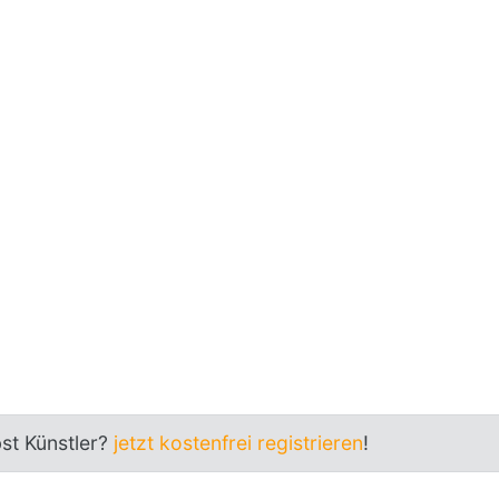
bst Künstler?
jetzt kostenfrei registrieren
!