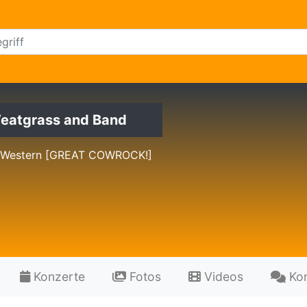
eatgrass and Band
 Western [GREAT COWROCK!]
Konzerte
Fotos
Videos
Ko