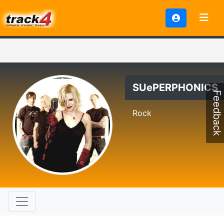
SUePERPHONICS
Feedback
Rock