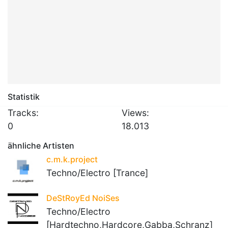
Statistik
Tracks:
Views:
0
18.013
ähnliche Artisten
c.m.k.project
Techno/Electro [Trance]
DeStRoyEd NoiSes
Techno/Electro
[Hardtechno,Hardcore,Gabba,Schranz]