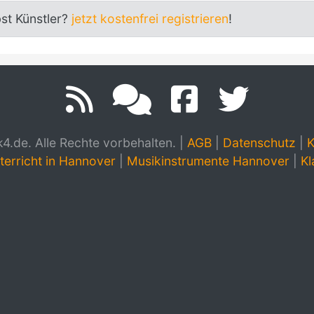
bst Künstler?
jetzt kostenfrei registrieren
!
.de. Alle Rechte vorbehalten.
|
AGB
|
Datenschutz
|
K
terricht in Hannover
|
Musikinstrumente Hannover
|
Kl