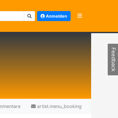
Anmelden
Feedback
mmentare
artist.menu_booking