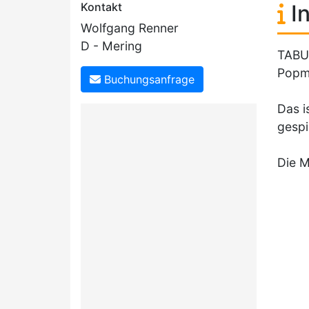
Kontakt
In
Wolfgang Renner
D - Mering
TABU 
Popmu
Buchungsanfrage
Das i
gespi
Die M