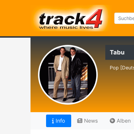
Tabu
Pop [Deut
Info
News
Alben