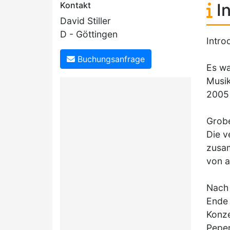
Kontakt
In
David Stiller
D - Göttingen
Intro
Buchungsanfrage
Es wa
Musik
2005
Grobe
Die v
zusam
von a
Nach 
Ende 
Konze
Peper