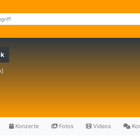
ck
k]
Konzerte
Fotos
Videos
Ko