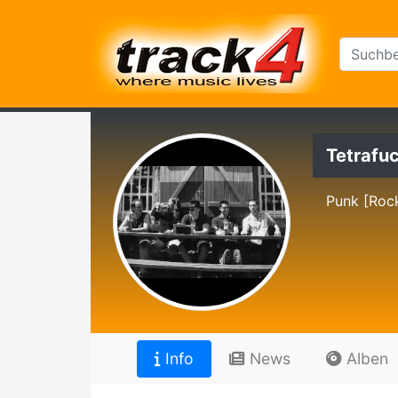
Tetrafu
Punk [Roc
Info
News
Alben