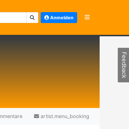
Anmelden
Feedback
mmentare
artist.menu_booking