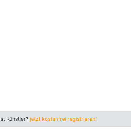
bst Künstler?
jetzt kostenfrei registrieren
!