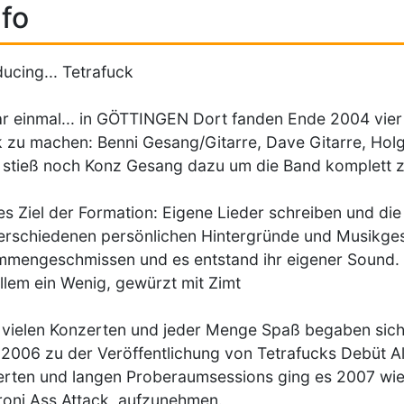
fo
ducing... Tetrafuck
r einmal... in GÖTTINGEN Dort fanden Ende 2004 vi
 zu machen: Benni Gesang/Gitarre, Dave Gitarre, Hol
 stieß noch Konz Gesang dazu um die Band komplett
s Ziel der Formation: Eigene Lieder schreiben und die
erschiedenen persönlichen Hintergründe und Musikg
mengeschmissen und es entstand ihr eigener Sound. Di
llem ein Wenig, gewürzt mit Zimt
vielen Konzerten und jeder Menge Spaß begaben sich 
2006 zu der Veröffentlichung von Tetrafucks Debüt Al
rten und langen Proberaumsessions ging es 2007 wie
oni Ass Attack, aufzunehmen.