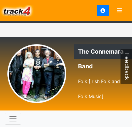
The Connemara
Feedback
Band
Folk [Irish Folk and
Folk Music]