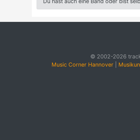
Du hast auch eine Band oder bist sel
© 2002-2026 track4
Music Corner Hannover
|
Musikun