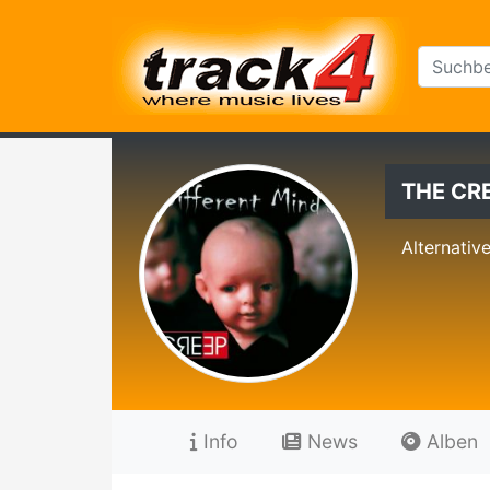
THE CR
Alternativ
Info
News
Alben