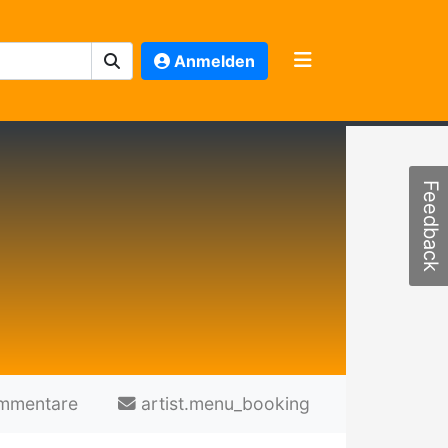
Anmelden
Feedback
mmentare
artist.menu_booking