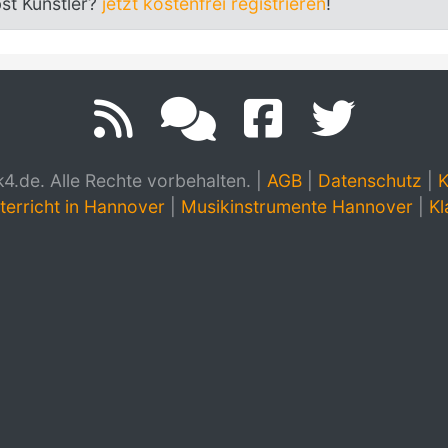
bst Künstler?
jetzt kostenfrei registrieren
!
.de. Alle Rechte vorbehalten.
|
AGB
|
Datenschutz
|
K
terricht in Hannover
|
Musikinstrumente Hannover
|
Kl