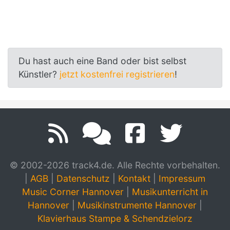
Du hast auch eine Band oder bist selbst
Künstler?
jetzt kostenfrei registrieren
!
© 2002-2026 track4.de. Alle Rechte vorbehalten.
|
AGB
|
Datenschutz
|
Kontakt
|
Impressum
Music Corner Hannover
|
Musikunterricht in
Hannover
|
Musikinstrumente Hannover
|
Klavierhaus Stampe & Schendzielorz