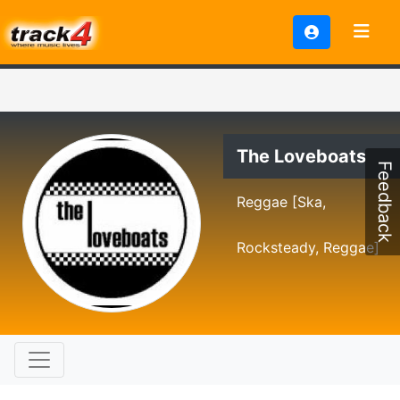
The Loveboats
Feedback
Reggae [Ska,
Rocksteady, Reggae]