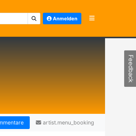
Anmelden
Feedback
mmentare
artist.menu_booking