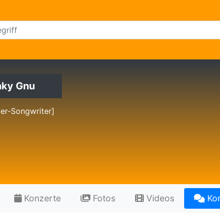
nky Gnu
er-Songwriter]
Konzerte
Fotos
Videos
Ko