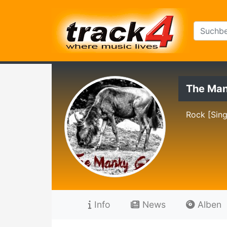
The Ma
Rock [Sing
Info
News
Alben