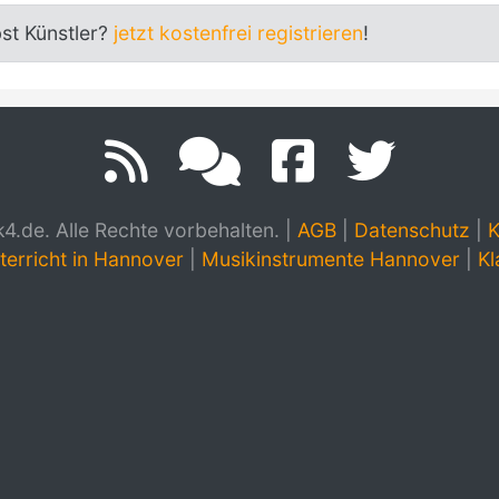
bst Künstler?
jetzt kostenfrei registrieren
!
.de. Alle Rechte vorbehalten.
|
AGB
|
Datenschutz
|
K
terricht in Hannover
|
Musikinstrumente Hannover
|
Kl