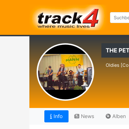
THE PE
Oldies [Co
Info
News
Alben