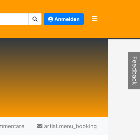
Anmelden
Feedback
mmentare
artist.menu_booking