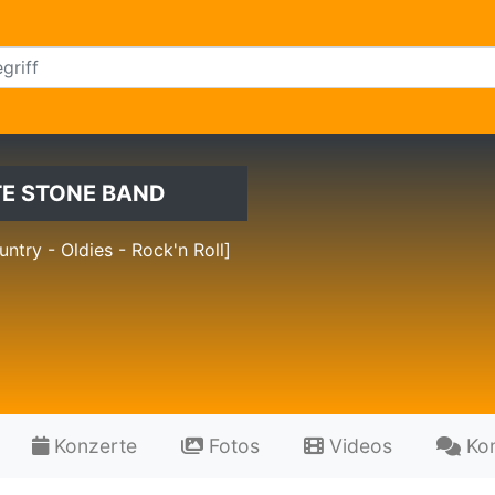
TE STONE BAND
untry - Oldies - Rock'n Roll]
Konzerte
Fotos
Videos
Ko