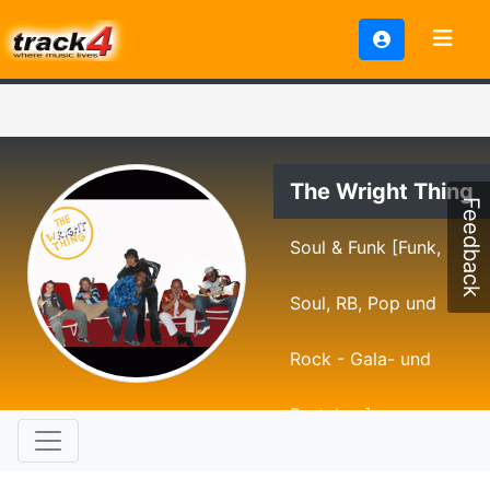
The Wright Thing
Feedback
Soul & Funk [Funk,
Soul, RB, Pop und
Rock - Gala- und
Partyban]