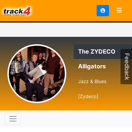
The ZYDECO
Feedback
Alligators
Jazz & Blues
[Zydeco]