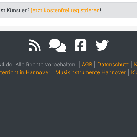
bst Künstler?
jetzt kostenfrei registrieren
!
.de. Alle Rechte vorbehalten.
|
AGB
|
Datenschutz
|
K
terricht in Hannover
|
Musikinstrumente Hannover
|
Kl