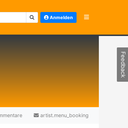
Anmelden
Feedback
mmentare
artist.menu_booking