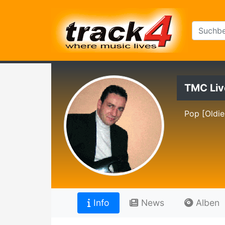
TMC Liv
Pop [Oldie
Info
News
Alben