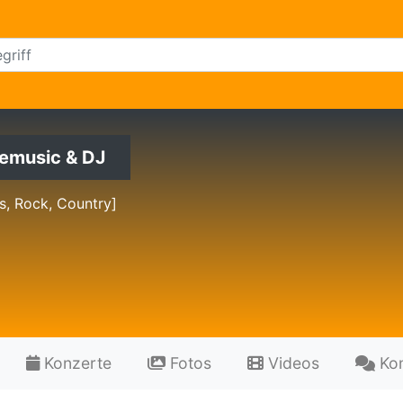
emusic & DJ
s, Rock, Country]
Konzerte
Fotos
Videos
Ko