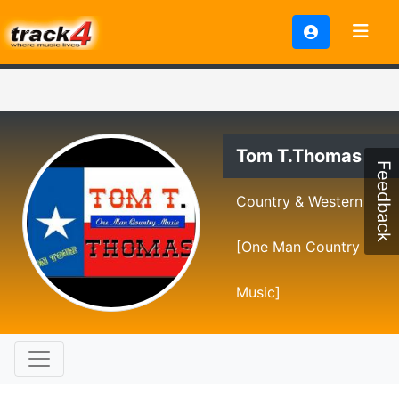
Tom T.Thomas
Feedback
Country & Western
[One Man Country
Music]