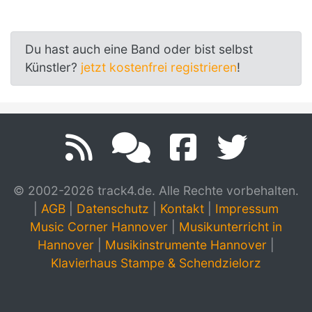
Du hast auch eine Band oder bist selbst
Künstler?
jetzt kostenfrei registrieren
!
© 2002-2026 track4.de. Alle Rechte vorbehalten.
|
AGB
|
Datenschutz
|
Kontakt
|
Impressum
Music Corner Hannover
|
Musikunterricht in
Hannover
|
Musikinstrumente Hannover
|
Klavierhaus Stampe & Schendzielorz