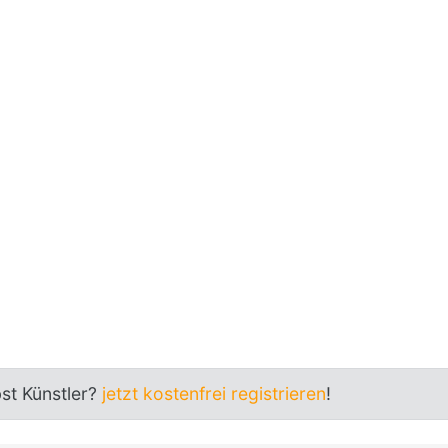
bst Künstler?
jetzt kostenfrei registrieren
!