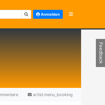
Anmelden
Feedback
mmentare
artist.menu_booking