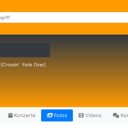
[Crossin` Funk Over]
Konzerte
Fotos
Videos
Ko