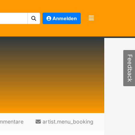
Anmelden
Feedback
mmentare
artist.menu_booking