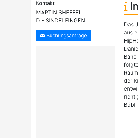
Kontakt
In
MARTIN SHEFFEL
D - SINDELFINGEN
Das J
aus e
Buchungsanfrage
HipHo
Danie
Band 
folgt
Raum 
der k
entwi
richt
Böbli