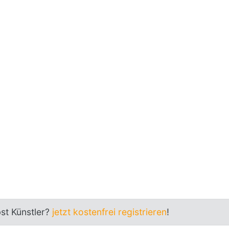
bst Künstler?
jetzt kostenfrei registrieren
!