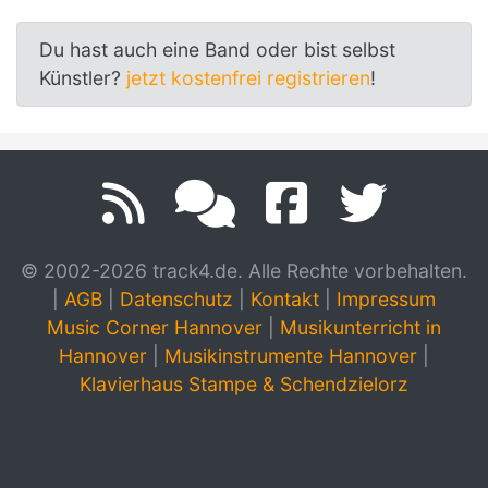
Du hast auch eine Band oder bist selbst
Künstler?
jetzt kostenfrei registrieren
!
© 2002-2026 track4.de. Alle Rechte vorbehalten.
|
AGB
|
Datenschutz
|
Kontakt
|
Impressum
Music Corner Hannover
|
Musikunterricht in
Hannover
|
Musikinstrumente Hannover
|
Klavierhaus Stampe & Schendzielorz