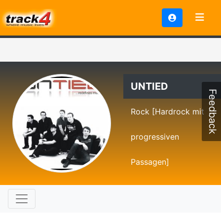
UNTIED
Feedback
Rock [Hardrock mit
progressiven
Passagen]