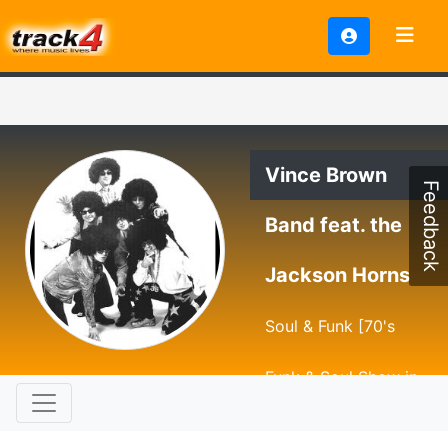
Vince Brown
Feedback
Band feat. the
Jackson Horns
Soul & Funk [70's
Funk & Soul Show in
gediegenem