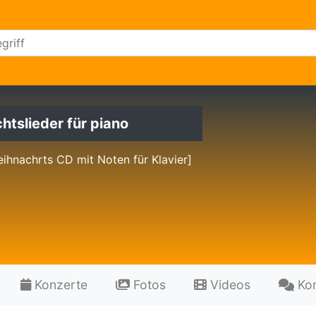
tslieder für piano
eihnachrts CD mit Noten für Klavier]
Konzerte
Fotos
Videos
Ko