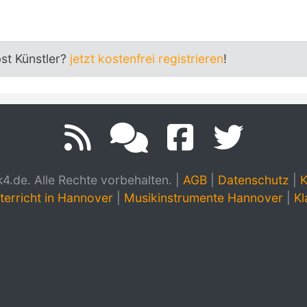
bst Künstler?
jetzt kostenfrei registrieren
!
.de. Alle Rechte vorbehalten.
|
AGB
|
Datenschutz
|
K
terricht in Hannover
|
Musikinstrumente Hannover
|
Kl