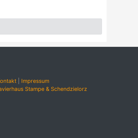
ontakt
|
Impressum
avierhaus Stampe & Schendzielorz