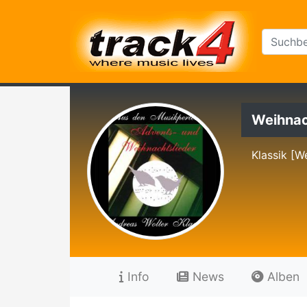
Weihnach
Klassik [W
Info
News
Alben