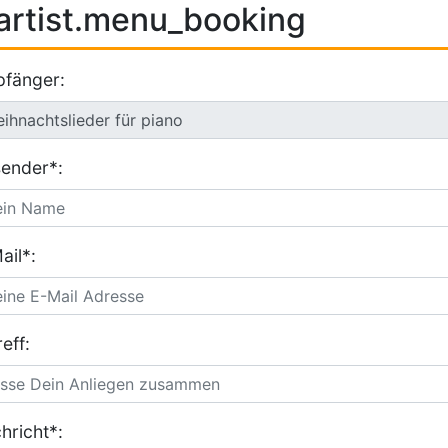
artist.menu_booking
fänger:
ender*:
ail*:
eff:
hricht*: