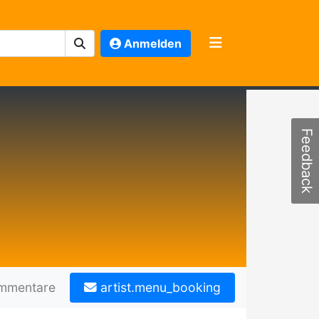
Anmelden
Feedback
mmentare
artist.menu_booking