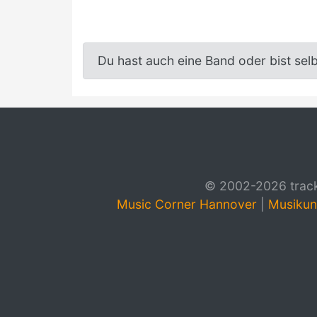
Du hast auch eine Band oder bist sel
© 2002-2026 track4
Music Corner Hannover
|
Musikun