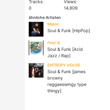
Tracks:
Views:
0
14.809
ähnliche Artisten
Malon
Soul & Funk [HipPop]
First-8
Soul & Funk [Acid
Jazz / Rap]
ENTROPY HOUSE
Soul & Funk [james
browny
reggaeswingy type
thingy]