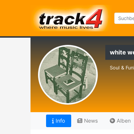
white w
Soul & Fun
Info
News
Alben