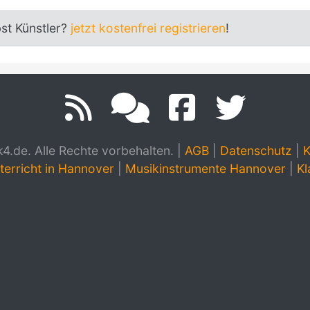
bst Künstler?
jetzt kostenfrei registrieren
!
.de. Alle Rechte vorbehalten.
|
AGB
|
Datenschutz
|
K
terricht in Hannover
|
Musikinstrumente Hannover
|
Kl