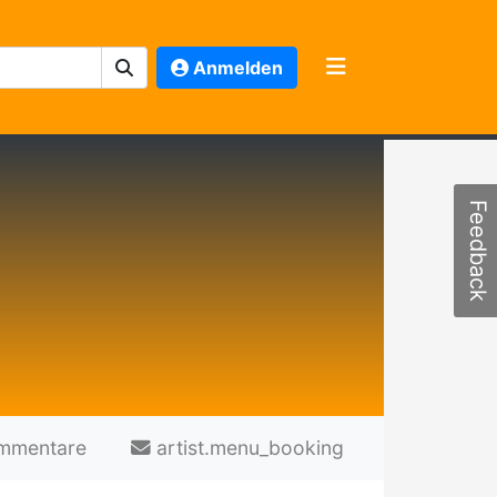
Anmelden
Feedback
mmentare
artist.menu_booking