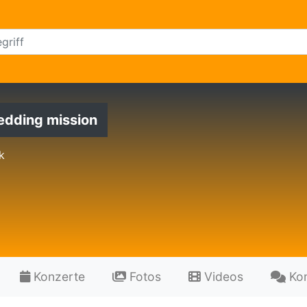
edding mission
k
Konzerte
Fotos
Videos
Ko