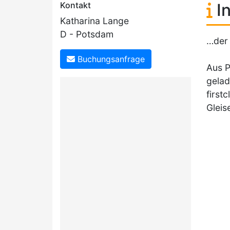
Kontakt
In
Katharina Lange
D - Potsdam
…der 
Buchungsanfrage
Aus P
gelad
first
Gleis