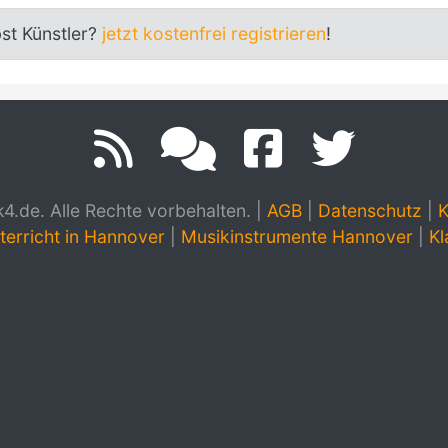
bst Künstler?
jetzt kostenfrei registrieren
!
.de. Alle Rechte vorbehalten.
|
AGB
|
Datenschutz
|
K
terricht in Hannover
|
Musikinstrumente Hannover
|
Kl