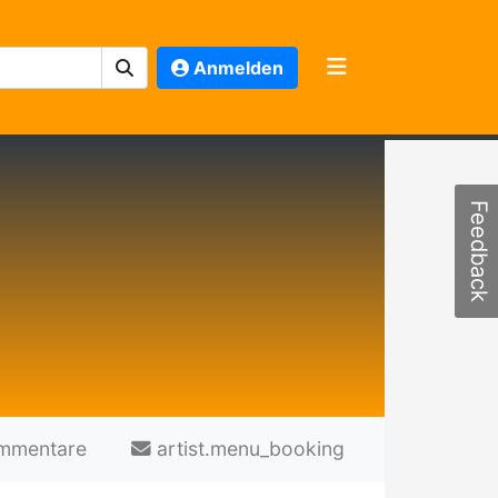
Anmelden
Feedback
mmentare
artist.menu_booking