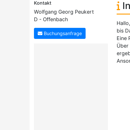
Kontakt
In
Wolfgang Georg Peukert
D - Offenbach
Hallo
bis D
Buchungsanfrage
Eine 
Über 
erge
Anson