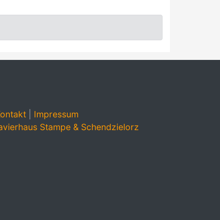
ontakt
|
Impressum
avierhaus Stampe & Schendzielorz