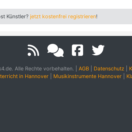
bst Künstler?
jetzt kostenfrei registrieren
!
.de. Alle Rechte vorbehalten.
|
AGB
|
Datenschutz
|
K
terricht in Hannover
|
Musikinstrumente Hannover
|
Kl