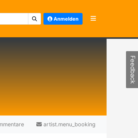
Anmelden
Feedback
mmentare
artist.menu_booking