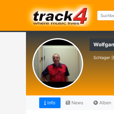
Wolfgan
Schlager [
Info
News
Alben