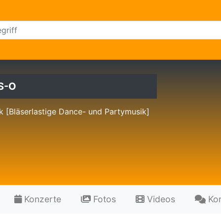
S-O
k [Bläserlastige Dance- und Partymusik]
Konzerte
Fotos
Videos
Ko