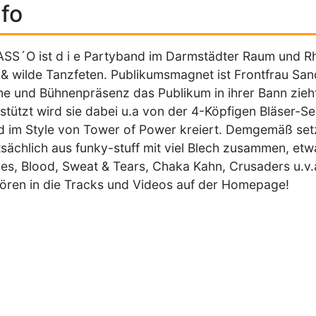
fo
SS´O ist d i e Partyband im Darmstädter Raum und Rhe
& wilde Tanzfeten. Publikumsmagnet ist Frontfrau Sandr
e und Bühnenpräsenz das Publikum in ihrer Bann zieh
stützt wird sie dabei u.a von der 4-Köpfigen Bläser-S
 im Style von Tower of Power kreiert. Demgemäß set
sächlich aus funky-stuff mit viel Blech zusammen, et
es, Blood, Sweat & Tears, Chaka Kahn, Crusaders u.v.
ören in die Tracks und Videos auf der Homepage!