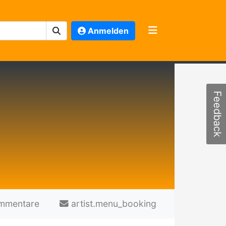
Anmelden
Feedback
mmentare
artist.menu_booking