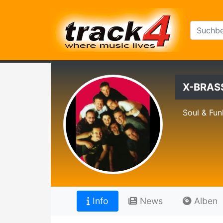
X-BRAS
Soul & Fun
Info
News
Alben