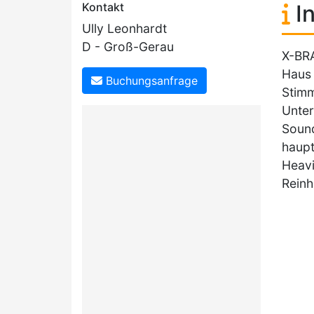
Kontakt
In
Ully Leonhardt
D - Groß-Gerau
X-BRA
Haus 
Buchungsanfrage
Stimm
Unter
Sound
haupt
Heavi
Reinh