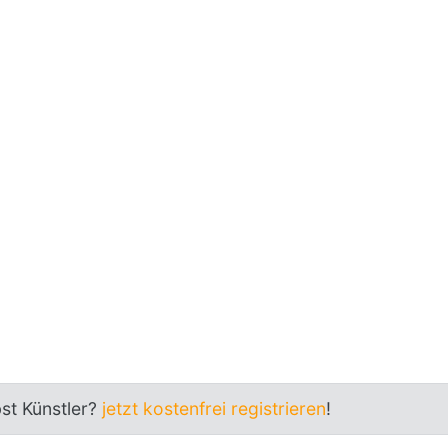
bst Künstler?
jetzt kostenfrei registrieren
!