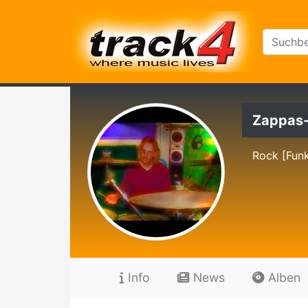
Zappas-
Rock [Funk
Info
News
Alben