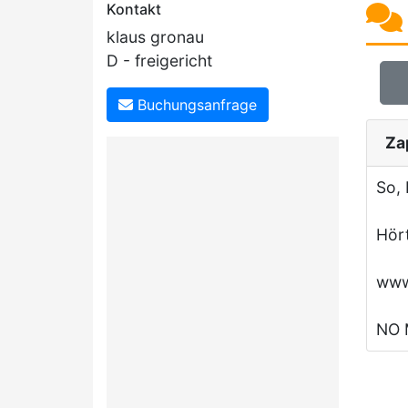
Kontakt
klaus gronau
D - freigericht
Buchungsanfrage
Za
So, 
Hört
www
NO 