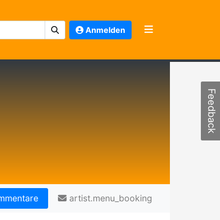
Anmelden
Feedback
mmentare
artist.menu_booking