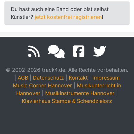
Du hast auch eine Band oder bist selbst
Künstler?
jetzt kostenfrei registrieren
!
© 2002-2026 track4.de. Alle Rechte vorbehalten.
|
AGB
|
Datenschutz
|
Kontakt
|
Impressum
Music Corner Hannover
|
Musikunterricht in
Hannover
|
Musikinstrumente Hannover
|
Klavierhaus Stampe & Schendzielorz