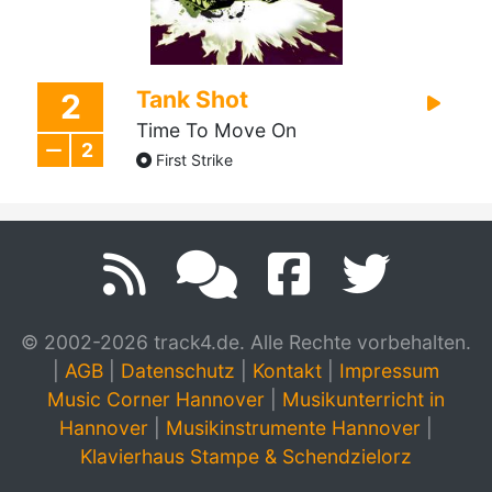
Tank Shot
2
Time To Move On
2
First Strike
© 2002-2026 track4.de. Alle Rechte vorbehalten.
|
AGB
|
Datenschutz
|
Kontakt
|
Impressum
Music Corner Hannover
|
Musikunterricht in
Hannover
|
Musikinstrumente Hannover
|
Klavierhaus Stampe & Schendzielorz