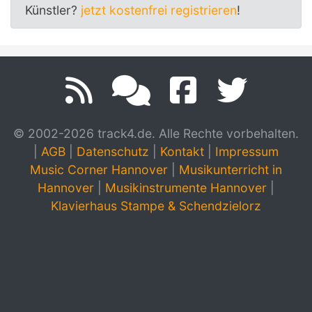
Künstler?
jetzt kostenfrei registrieren
!
© 2002-2026 track4.de. Alle Rechte vorbehalten.
|
AGB
|
Datenschutz
|
Kontakt
|
Impressum
Music Corner Hannover
|
Musikunterricht in
Hannover
|
Musikinstrumente Hannover
|
Klavierhaus Stampe & Schendzielorz