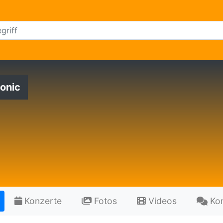
onic
Konzerte
Fotos
Videos
Ko