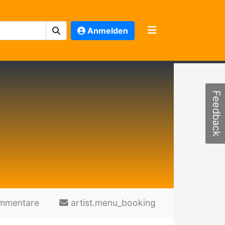
Anmelden
Feedback
mmentare
artist.menu_booking