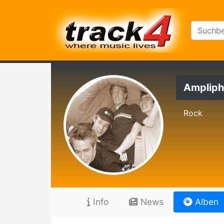
Ampliph
Rock
Info
News
Alben