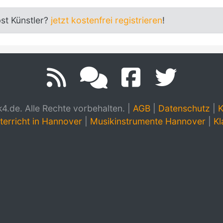
bst Künstler?
jetzt kostenfrei registrieren
!
.de. Alle Rechte vorbehalten.
|
AGB
|
Datenschutz
|
K
terricht in Hannover
|
Musikinstrumente Hannover
|
Kl