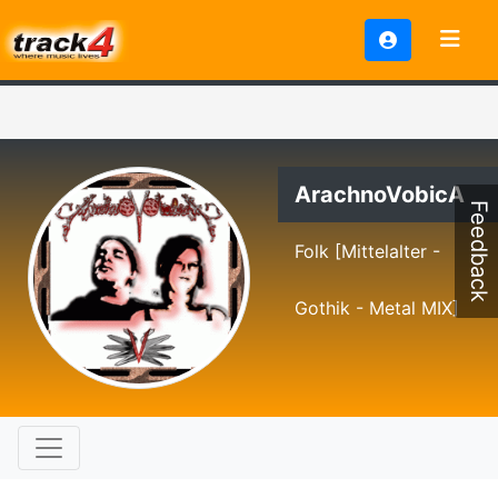
ArachnoVobicA
Feedback
Folk [Mittelalter -
Gothik - Metal MIX]