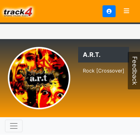
A.R.T.
Feedback
Rock [Crossover]