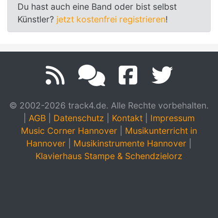
Du hast auch eine Band oder bist selbst
Künstler?
jetzt kostenfrei registrieren
!
© 2002-2026 track4.de. Alle Rechte vorbehalten.
|
AGB
|
Datenschutz
|
Kontakt
|
Impressum
Music Corner Hannover
|
Musikunterricht in
Hannover
|
Musikinstrumente Hannover
|
Klavierhaus Stampe & Schendzielorz