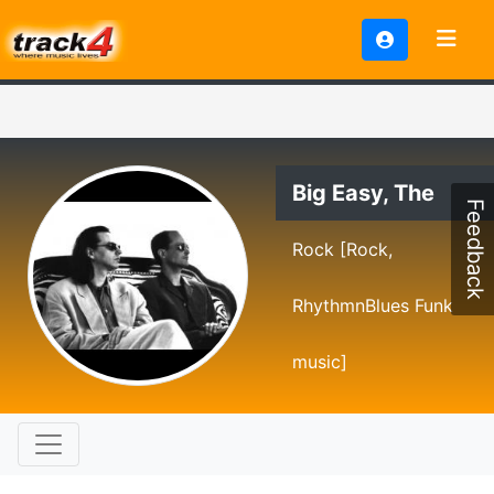
Big Easy, The
Feedback
Rock [Rock,
RhythmnBlues Funk
music]