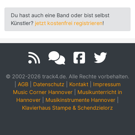
Du hast auch eine Band oder bist selbst
Künstler?
jetzt kostenfrei registrieren
!
© 2002-2026 track4.de. Alle Rechte vorbehalten.
|
AGB
|
Datenschutz
|
Kontakt
|
Impressum
Music Corner Hannover
|
Musikunterricht in
Hannover
|
Musikinstrumente Hannover
|
Klavierhaus Stampe & Schendzielorz