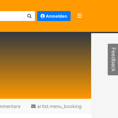
Anmelden
Feedback
mmentare
artist.menu_booking