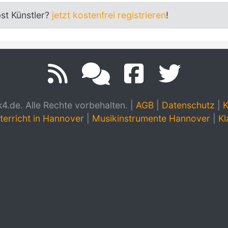
bst Künstler?
jetzt kostenfrei registrieren
!
.de. Alle Rechte vorbehalten.
|
AGB
|
Datenschutz
|
K
terricht in Hannover
|
Musikinstrumente Hannover
|
Kl