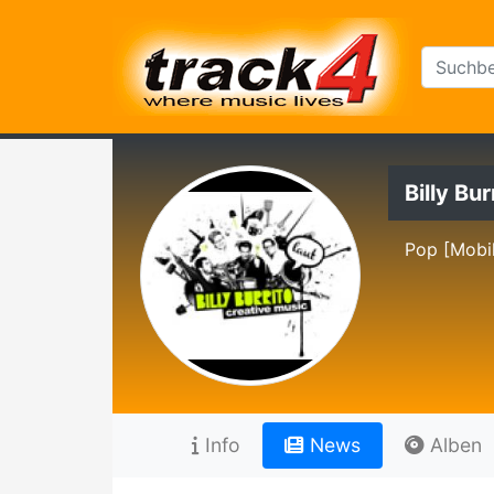
Billy Bur
Pop [Mobil
Info
News
Alben