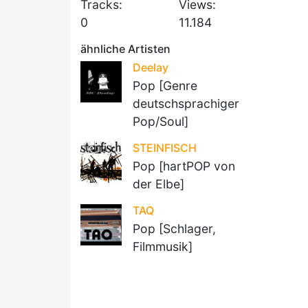
Tracks:
Views:
0
11.184
ähnliche Artisten
Deelay
Pop [Genre
deutschsprachiger
Pop/Soul]
STEINFISCH
Pop [hartPOP von
der Elbe]
TAQ
Pop [Schlager,
Filmmusik]