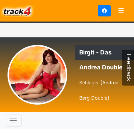
Birgit - Das
Feedback
Andrea Double
Schlager [Andrea
Berg Double]