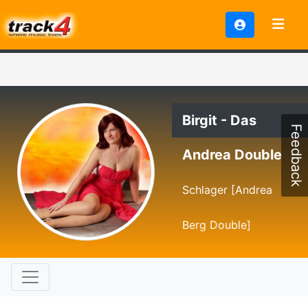
Birgit - Das
Feedback
Andrea Double
Schlager [Andrea
Berg Double]