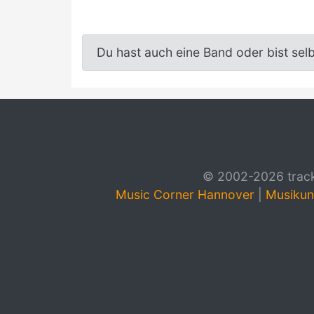
Du hast auch eine Band oder bist sel
© 2002-2026 track4
Music Corner Hannover
|
Musikun