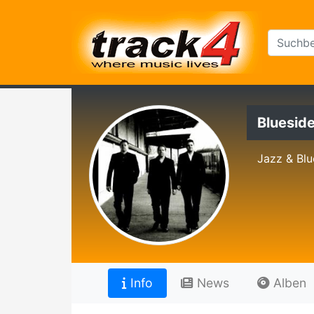
Bluesid
Jazz & Blu
Info
News
Alben