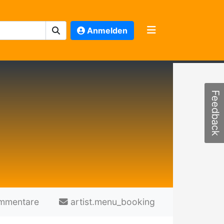
Anmelden
Feedback
mmentare
artist.menu_booking