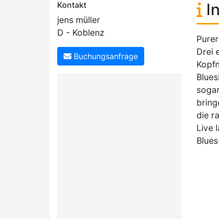
Kontakt
In
jens müller
D - Koblenz
Purer
Drei 
Buchungsanfrage
Kopfn
Blues
sogar
bring
die r
Live 
Blues