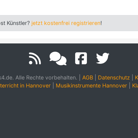
bst Künstler?
jetzt kostenfrei registrieren
!
.de. Alle Rechte vorbehalten.
|
AGB
|
Datenschutz
|
K
terricht in Hannover
|
Musikinstrumente Hannover
|
Kl