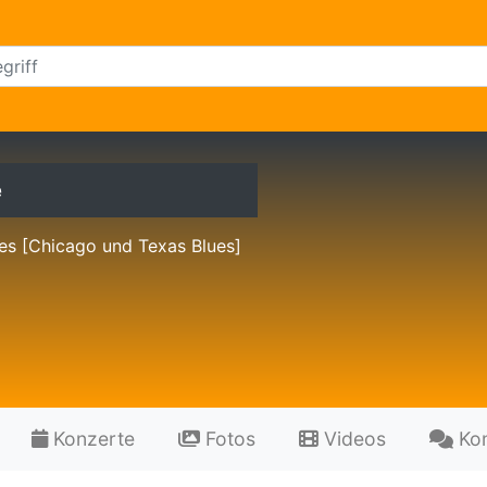
e
es [Chicago und Texas Blues]
Konzerte
Fotos
Videos
Ko