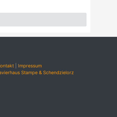
ontakt
|
Impressum
avierhaus Stampe & Schendzielorz